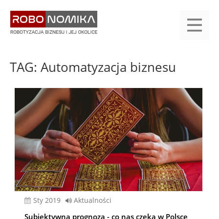
Przejdź
yasne
do
main
treści
menu
KALENDARIUM
KOMPENDIUM
REJESTRACJA
LOGOWANIE
KATEGORIE
WYSZUKAJ
KONTAKT
PRACA
START
TAG: Automatyzacja biznesu
sty 2019
Aktualności
Subiektywna prognoza - co nas czeka w Polsce