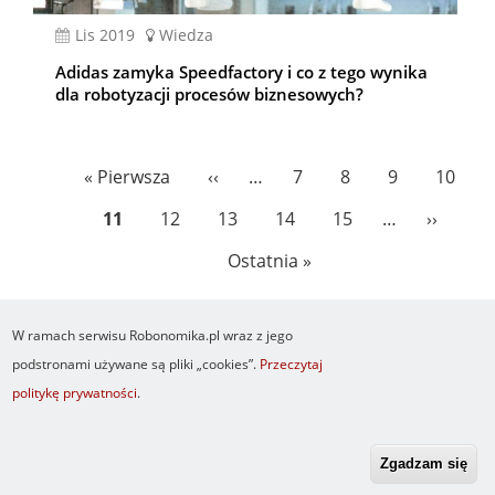
lis 2019
Wiedza
Adidas zamyka Speedfactory i co z tego wynika
dla robotyzacji procesów biznesowych?
Stronicowanie
Pierwsza
« Pierwsza
Poprzednia
‹‹
…
Page
7
Page
8
Page
9
Page
10
strona
strona
Bieżąca
11
Page
12
Page
13
Page
14
Page
15
…
Następ
››
strona
strona
Ostatnia
Ostatnia »
strona
W ramach serwisu Robonomika.pl wraz z jego
podstronami używane są pliki „cookies”.
Przeczytaj
politykę prywatności
.
Newsletter
O serwisie
Logowanie
Footer
Resetuj hasło
Regulamin
RSS
menu
Zgadzam się