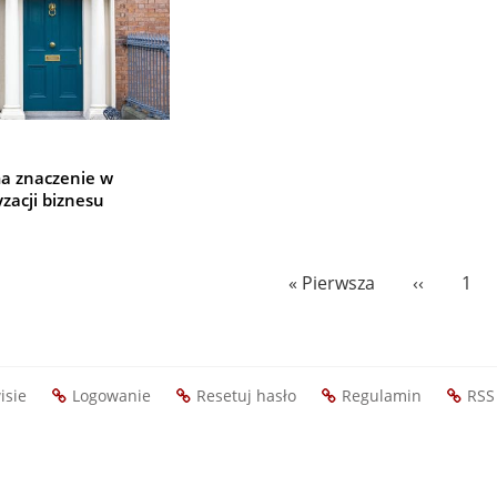
ma znaczenie w
yzacji biznesu
Pierwsza
« Pierwsza
Poprzedn
‹‹
Pag
1
strona
strona
isie
Logowanie
Resetuj hasło
Regulamin
RSS