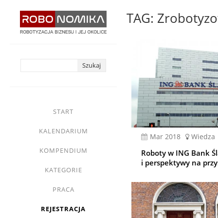
Przejdź
TAG: Zrobotyz
do
treści
yasne
main
START
menu
KALENDARIUM
mar 2018
Wiedza
KOMPENDIUM
Roboty w ING Bank Śl
i perspektywy na przy
KATEGORIE
PRACA
REJESTRACJA