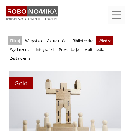
Przejdź
yasne
do
main
treści
menu
KALENDARIUM
KOMPENDIUM
REJESTRACJA
LOGOWANIE
KATEGORIE
WYSZUKAJ
KONTAKT
PRACA
START
Wszystko
Aktualności
Biblioteczka
Wiedza
Wydarzenia
Infografiki
Prezentacje
Multimedia
Zestawienia
Gold