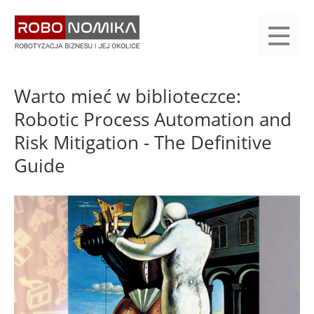
Przejdź
yasne
do
main
treści
menu
KALENDARIUM
KOMPENDIUM
REJESTRACJA
LOGOWANIE
KATEGORIE
WYSZUKAJ
KONTAKT
PRACA
START
Warto mieć w biblioteczce:
Robotic Process Automation and
Risk Mitigation - The Definitive
Guide