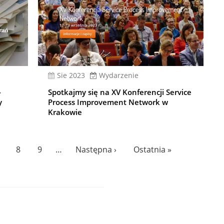
sie 2023
Wydarzenie
-
Spotkajmy się na XV Konferencji Service
y
Process Improvement Network w
Krakowie
age
Page
8
Page
9
…
Następna
Następna ›
Ostatnia
Ostatnia »
strona
strona