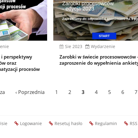
enie
sie 2023
Wydarzenie
 i perspektywy
Zarobki w świecie procesowowców 
ów oraz
zaproszenie do wypełnienia ankiet
matyzacji procesów
a
za
Poprzednia
‹ Poprzednia
Page
1
Page
2
Bieżąca
3
Page
4
Page
5
Page
6
P
7
strona
strona
isie
Logowanie
Resetuj hasło
Regulamin
RSS