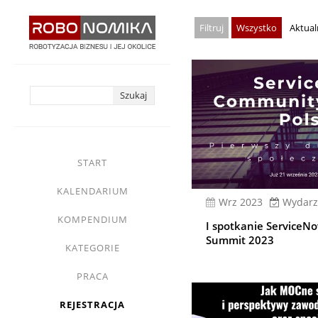
Przejdź
Wszystko
Aktual
do
treści
yasne
main
START
menu
KALENDARIUM
wrz 2023
Wydarz
KOMPENDIUM
I spotkanie Service
Summit 2023
KATEGORIE
PRACA
REJESTRACJA