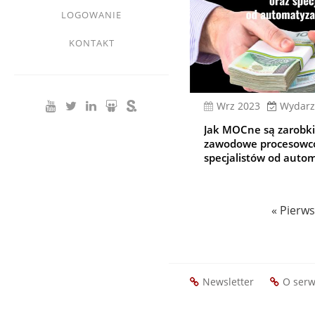
LOGOWANIE
KONTAKT
wrz 2023
Wydarz
Jak MOCne są zarobki
zawodowe procesowc
specjalistów od auto
Stronicowanie
Pierwsz
« Pierws
strona
Newsletter
O serw
Footer
menu