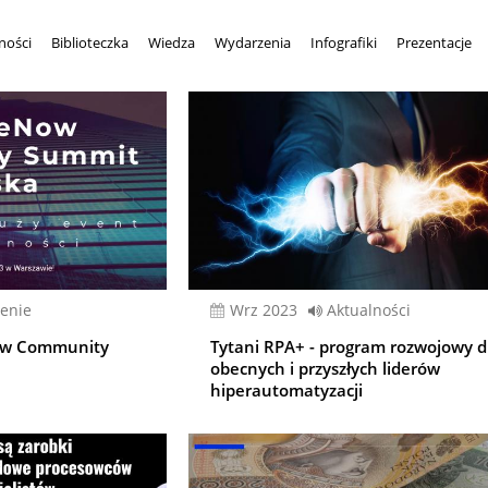
ności
Biblioteczka
Wiedza
Wydarzenia
Infografiki
Prezentacje
enie
wrz 2023
Aktualności
Now Community
Tytani RPA+ - program rozwojowy d
obecnych i przyszłych liderów
hiperautomatyzacji