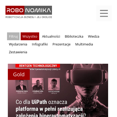
Przejdź
yasne
do
main
treści
menu
KALENDARIUM
KOMPENDIUM
REJESTRACJA
LOGOWANIE
KATEGORIE
WYSZUKAJ
KONTAKT
PRACA
START
Wszystko
Aktualności
Biblioteczka
Wiedza
Wydarzenia
Infografiki
Prezentacje
Multimedia
Zestawienia
Gold