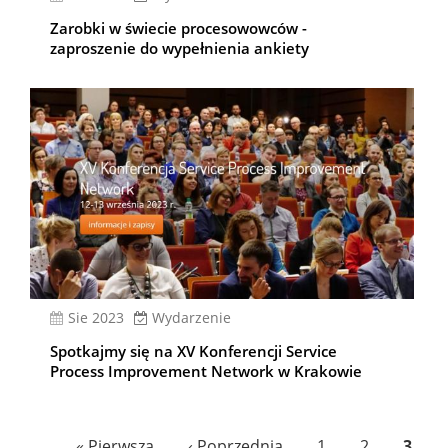
Zarobki w świecie procesowowców -
zaproszenie do wypełnienia ankiety
sie 2023
Wydarzenie
Spotkajmy się na XV Konferencji Service
Process Improvement Network w Krakowie
Stronicowanie
Pierwsza
« Pierwsza
Poprzednia
‹ Poprzednia
Page
1
Page
2
Bieżą
3