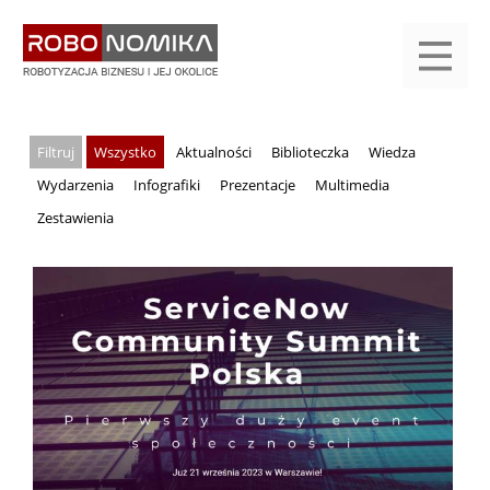
Przejdź
yasne
do
main
treści
menu
KALENDARIUM
KOMPENDIUM
REJESTRACJA
LOGOWANIE
KATEGORIE
WYSZUKAJ
KONTAKT
PRACA
START
Wszystko
Aktualności
Biblioteczka
Wiedza
Wydarzenia
Infografiki
Prezentacje
Multimedia
Zestawienia