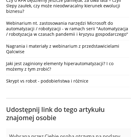
Czy o RPA będziemy jeszcze pamiętać za dwa lata – czyli
ślepy zaułek, czy może nieodwracalny kierunek ewolucji
biznesu?
Webinarium nt. zastosowania narzędzi Microsoft do
automatyzacji / robotyzacji - w ramach serii "Automatyzacja
/ robotyzacja w czasach pandemii i kryzysu gospodarczego"
Nagrania i materiały z webinarium z przedstawicielami
Qalcwise
Jaki jest zaginiony elementy hiperautomatyzacji? I co
możemy z tym zrobić?
Skrypt vs robot - podobieństwa i różnice
Udostępnij link do tego artykułu
znajomej osobie
Wybrana przez Ciebie osoba otrzyma na podany