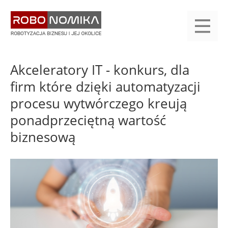
Przejdź
yasne
do
main
treści
menu
KALENDARIUM
KOMPENDIUM
REJESTRACJA
LOGOWANIE
KATEGORIE
WYSZUKAJ
KONTAKT
PRACA
START
Akceleratory IT - konkurs, dla
firm które dzięki automatyzacji
procesu wytwórczego kreują
ponadprzeciętną wartość
biznesową