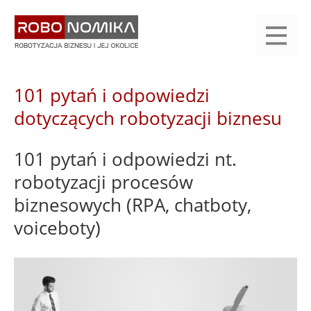
Przejdź
yasne
do
main
treści
menu
KALENDARIUM
KOMPENDIUM
REJESTRACJA
LOGOWANIE
KATEGORIE
WYSZUKAJ
KONTAKT
PRACA
START
101 pytań i odpowiedzi
dotyczących robotyzacji biznesu
101 pytań i odpowiedzi nt.
robotyzacji procesów
biznesowych (RPA, chatboty,
voiceboty)