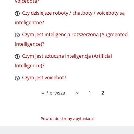
voicebota?
Czy dzisiejsze roboty / chatboty / voiceboty są
inteligentne?
Czym jest inteligencja rozszerzona (Augmented
Intelligence)?
Czym jest sztuczna inteligencja (Artificial
Intelligence)?
Czym jest voicebot?
Stronicowanie
Pierwsza
« Pierwsza
Poprzednia
‹‹
Page
1
Bieżąca
2
strona
strona
strona
Powrót do strony z pytaniami