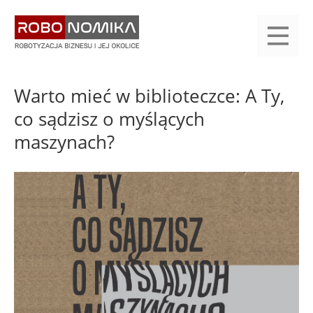
Przejdź
yasne
do
main
treści
menu
KALENDARIUM
KOMPENDIUM
REJESTRACJA
LOGOWANIE
KATEGORIE
WYSZUKAJ
KONTAKT
PRACA
START
Warto mieć w biblioteczce: A Ty,
co sądzisz o myślących
maszynach?