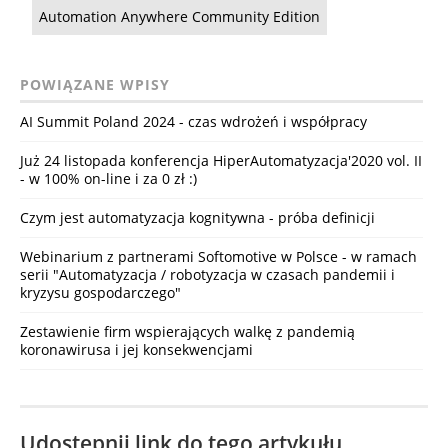
Automation Anywhere Community Edition
POWIĄZANE WPISY
AI Summit Poland 2024 - czas wdrożeń i współpracy
Już 24 listopada konferencja HiperAutomatyzacja'2020 vol. II
- w 100% on-line i za 0 zł :)
Czym jest automatyzacja kognitywna - próba definicji
Webinarium z partnerami Softomotive w Polsce - w ramach
serii "Automatyzacja / robotyzacja w czasach pandemii i
kryzysu gospodarczego"
Zestawienie firm wspierających walkę z pandemią
koronawirusa i jej konsekwencjami
Udostępnij link do tego artykułu