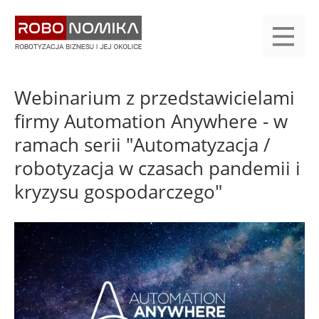
Przejdź
yasne
do
main
treści
menu
KALENDARIUM
KOMPENDIUM
REJESTRACJA
LOGOWANIE
KATEGORIE
WYSZUKAJ
KONTAKT
PRACA
START
Webinarium z przedstawicielami
firmy Automation Anywhere - w
ramach serii "Automatyzacja /
robotyzacja w czasach pandemii i
kryzysu gospodarczego"