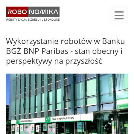
Przejdź
yasne
do
main
treści
menu
KALENDARIUM
KOMPENDIUM
REJESTRACJA
LOGOWANIE
KATEGORIE
WYSZUKAJ
KONTAKT
PRACA
START
Wykorzystanie robotów w Banku
BGŻ BNP Paribas - stan obecny i
perspektywy na przyszłość