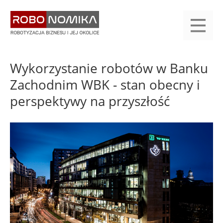
Przejdź
yasne
do
main
treści
menu
KALENDARIUM
KOMPENDIUM
REJESTRACJA
LOGOWANIE
KATEGORIE
WYSZUKAJ
KONTAKT
PRACA
START
Wykorzystanie robotów w Banku
Zachodnim WBK - stan obecny i
perspektywy na przyszłość