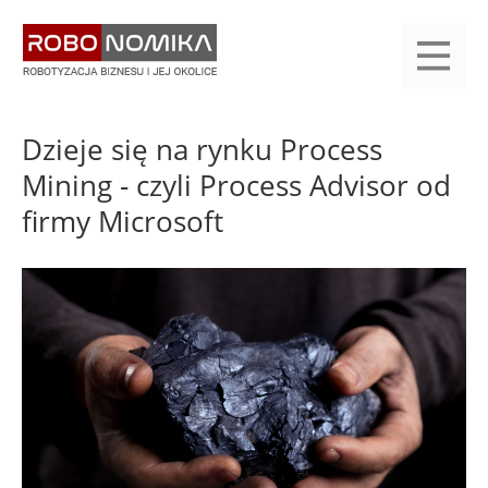
Przejdź
yasne
do
main
treści
menu
KALENDARIUM
KOMPENDIUM
REJESTRACJA
LOGOWANIE
KATEGORIE
WYSZUKAJ
KONTAKT
PRACA
START
Dzieje się na rynku Process
Mining - czyli Process Advisor od
firmy Microsoft