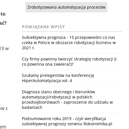
Zrobotyzowana automatyzacja procesów
 to
ać?
POWIĄZANE WPISY
Subiektywna prognoza - 15 przepowiedni co nas
czeka w Polsce w obszarze robotyzacji biznesu w
2021 r.
19 w
Czy firmy powinny tworzyć strategię robotyzacji (i
co powinna ona zawierać)?
Szukamy prelegentów na konferencję
HiperAutomatyzacja vol. 4
Diagnoza stanu obecnego i kierunków
automatyzacji/robotyzacji w polskich
przedsiębiorstwach - zaproszenie do udziału w
badaniach
ów z
Podsumowanie roku 2019 - czyli weryfikacja
subiektywnej prognozy serwisu Robonomika.pl
bem