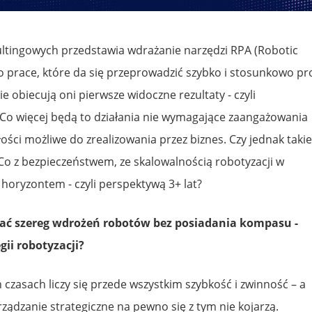
ultingowych przedstawia wdrażanie narzędzi RPA (Robotic
 prace, które da się przeprowadzić szybko i stosunkowo pr
ie obiecują oni pierwsze widoczne rezultaty - czyli
Co więcej będą to działania nie wymagające zaangażowania
ości możliwe do zrealizowania przez biznes. Czy jednak takie
 Co z bezpieczeństwem, ze skalowalnością robotyzacji w
im horyzontem - czyli perspektywą 3+ lat?
 szereg wdrożeń robotów bez posiadania kompasu -
ii robotyzacji?
czasach liczy się przede wszystkim szybkość i zwinność – a
arządzanie strategiczne na pewno się z tym nie kojarzą.