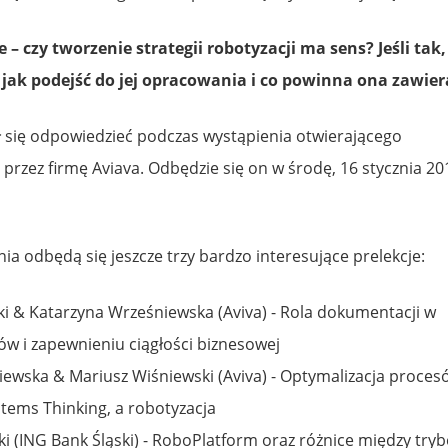
 – czy tworzenie strategii robotyzacji ma sens? Jeśli tak,
 jak podejść do jej opracowania i co powinna ona zawier
ł się odpowiedzieć podczas wystąpienia otwierającego
rzez firmę Aviava. Odbędzie się on w środę, 16 stycznia 20
a odbędą się jeszcze trzy bardzo interesujące prelekcje:
i & Katarzyna Wrześniewska (Aviva) - Rola dokumentacji w
w i zapewnieniu ciągłości biznesowej
ewska & Mariusz Wiśniewski (Aviva) - Optymalizacja proces
ems Thinking, a robotyzacja
i (ING Bank Śląski) - RoboPlatform oraz różnice między try