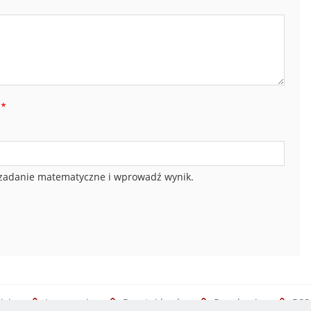
zadanie matematyczne i wprowadź wynik.
isie
Logowanie
Resetuj hasło
Regulamin
RSS