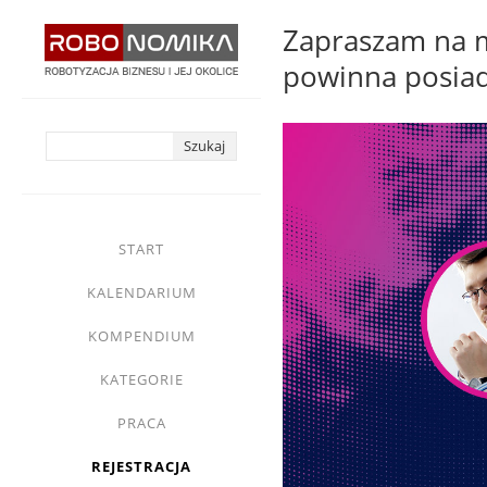
Przejdź
Zapraszam na m
do
powinna posiada
treści
yasne
main
START
menu
KALENDARIUM
KOMPENDIUM
KATEGORIE
PRACA
REJESTRACJA