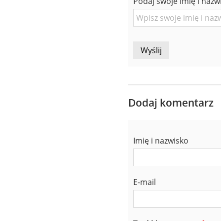
znajomej
Podaj swoje imię i nazw
Osoby
Dodaj komentarz
Imię i nazwisko
E-mail