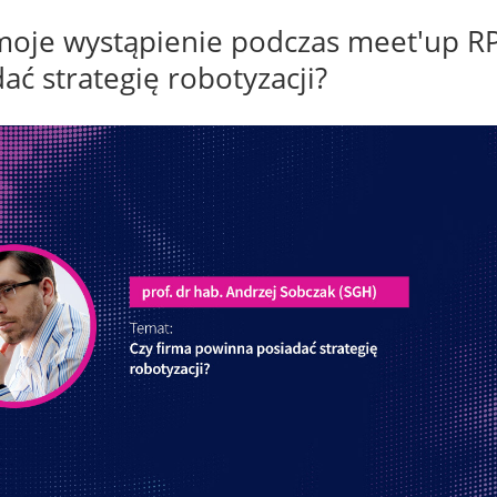
oje wystąpienie podczas meet'up RP
ć strategię robotyzacji?