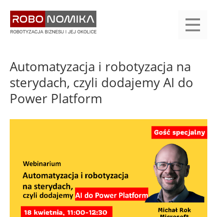
Przejdź
yasne
do
main
treści
menu
KALENDARIUM
KOMPENDIUM
REJESTRACJA
LOGOWANIE
KATEGORIE
WYSZUKAJ
KONTAKT
PRACA
START
Automatyzacja i robotyzacja na
sterydach, czyli dodajemy AI do
Power Platform