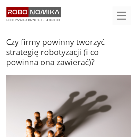
Przejdź
yasne
do
main
treści
menu
KALENDARIUM
KOMPENDIUM
REJESTRACJA
LOGOWANIE
KATEGORIE
WYSZUKAJ
KONTAKT
PRACA
START
Czy firmy powinny tworzyć
strategię robotyzacji (i co
powinna ona zawierać)?