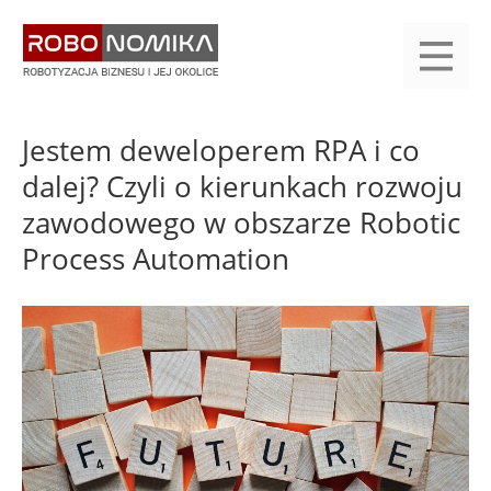
Przejdź
yasne
do
main
treści
menu
KALENDARIUM
KOMPENDIUM
REJESTRACJA
LOGOWANIE
KATEGORIE
WYSZUKAJ
KONTAKT
PRACA
START
Jestem deweloperem RPA i co
dalej? Czyli o kierunkach rozwoju
zawodowego w obszarze Robotic
Process Automation