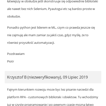
łatwiejszy w obsłudze jeśli skonstruuje się odpowiednie biblioteki
ale nawet bez nich Selenium, Pyautogui etc są bardzo proste w
obsłudze.
Ponadto python jest liderem w ML, czym co prawda jeszcze się
nie zajmuję ale mam zamiar za jakiś czas, gdyż myślę, że to
również przyszłość automatyzacji.
Pozdrawiam
Piotr
Krzysztof B (niezweryfikowany)
,
09 Lipiec 2019
Fajnym kierunkiem rozwoju moze byc tez pisanie narzedzi dla
platform RPA - customowych bibliotek i obiektow. Tu wchodzimy
juz w czyste programowanie i po pewnym czasie mozna łatwo