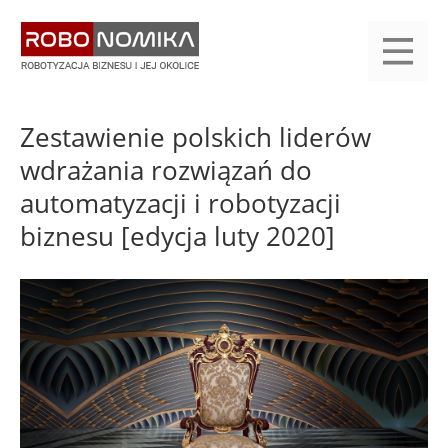
Przejdź
yasne
do
main
treści
menu
KALENDARIUM
KOMPENDIUM
REJESTRACJA
LOGOWANIE
KATEGORIE
WYSZUKAJ
KONTAKT
PRACA
START
Zestawienie polskich liderów
wdrażania rozwiązań do
automatyzacji i robotyzacji
biznesu [edycja luty 2020]