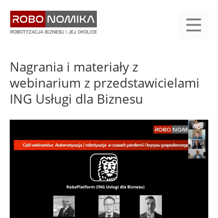
Przejdź
yasne
do
main
treści
menu
KALENDARIUM
KOMPENDIUM
REJESTRACJA
LOGOWANIE
KATEGORIE
WYSZUKAJ
KONTAKT
PRACA
START
Nagrania i materiały z
webinarium z przedstawicielami
ING Usługi dla Biznesu