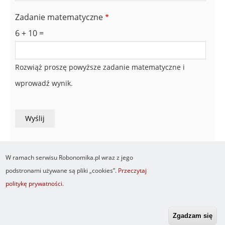
Zadanie matematyczne
6 + 10 =
Rozwiąż proszę powyższe zadanie matematyczne i
wprowadź wynik.
W ramach serwisu Robonomika.pl wraz z jego
podstronami używane są pliki „cookies”.
Przeczytaj
politykę prywatności
.
Newsletter
O serwisie
Logowanie
Footer
Resetuj hasło
Regulamin
RSS
menu
Zgadzam się