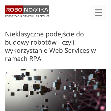
Przejdź
yasne
do
main
treści
menu
KALENDARIUM
KOMPENDIUM
REJESTRACJA
LOGOWANIE
KATEGORIE
WYSZUKAJ
KONTAKT
PRACA
START
Nieklasyczne podejście do
budowy robotów - czyli
wykorzystanie Web Services w
ramach RPA