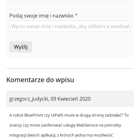
mail
znajomej
Podaj swoje imię i nazwisko
Osoby
Komentarze do wpisu
grzegorz_judycki
,
09 Kwiecień 2020
A robot BluePrism czy UiPath może w drugą stronę zadziałać? To
znaczy czy może zaoferować usługę WebService na potrzeby
integracji dwóch aplikacji, z których jedna ma możliwość