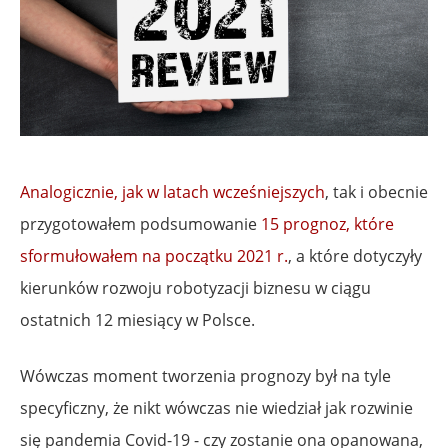
Analogicznie, jak w latach wcześniejszych
, tak i obecnie
przygotowałem podsumowanie
15 prognoz, które
sformułowałem na początku 2021 r.
, a które dotyczyły
kierunków rozwoju robotyzacji biznesu w ciągu
ostatnich 12 miesiący w Polsce.
Wówczas moment tworzenia prognozy był na tyle
specyficzny, że nikt wówczas nie wiedział jak rozwinie
się pandemia Covid-19 - czy zostanie ona opanowana,