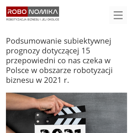
Przejdź
yasne
do
main
treści
menu
KALENDARIUM
KOMPENDIUM
REJESTRACJA
LOGOWANIE
KATEGORIE
WYSZUKAJ
KONTAKT
PRACA
START
Podsumowanie subiektywnej
prognozy dotyczącej 15
przepowiedni co nas czeka w
Polsce w obszarze robotyzacji
biznesu w 2021 r.