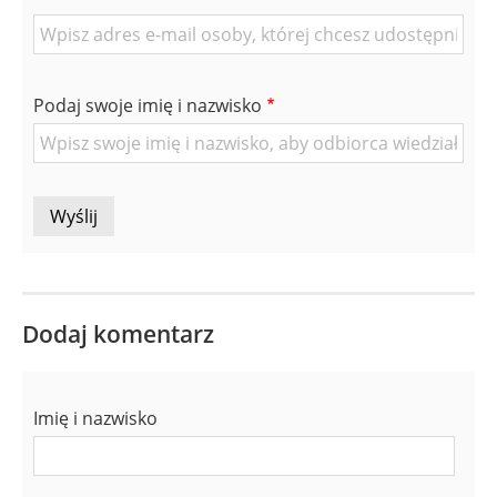
E-
mail
znajomej
Podaj swoje imię i nazwisko
Osoby
Dodaj komentarz
Imię i nazwisko