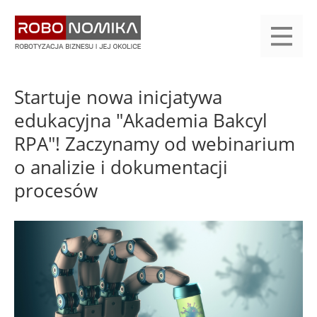
Przejdź
yasne
do
main
treści
menu
KALENDARIUM
KOMPENDIUM
REJESTRACJA
LOGOWANIE
KATEGORIE
WYSZUKAJ
KONTAKT
PRACA
START
Startuje nowa inicjatywa
edukacyjna "Akademia Bakcyl
RPA"! Zaczynamy od webinarium
o analizie i dokumentacji
procesów