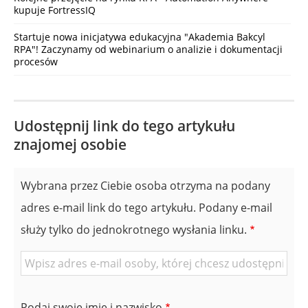
kupuje FortressIQ
Startuje nowa inicjatywa edukacyjna "Akademia Bakcyl
RPA"! Zaczynamy od webinarium o analizie i dokumentacji
procesów
Udostępnij link do tego artykułu
znajomej osobie
Wybrana przez Ciebie osoba otrzyma na podany
adres e-mail link do tego artykułu. Podany e-mail
służy tylko do jednokrotnego wysłania linku.
E-
mail
znajomej
Podaj swoje imię i nazwisko