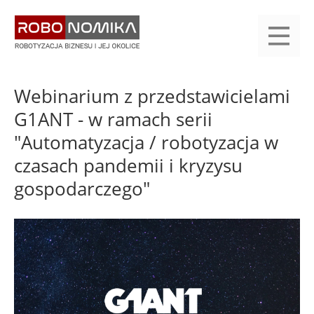
Przejdź
yasne
do
main
treści
menu
KALENDARIUM
KOMPENDIUM
REJESTRACJA
LOGOWANIE
KATEGORIE
WYSZUKAJ
KONTAKT
PRACA
START
Webinarium z przedstawicielami
G1ANT - w ramach serii
"Automatyzacja / robotyzacja w
czasach pandemii i kryzysu
gospodarczego"