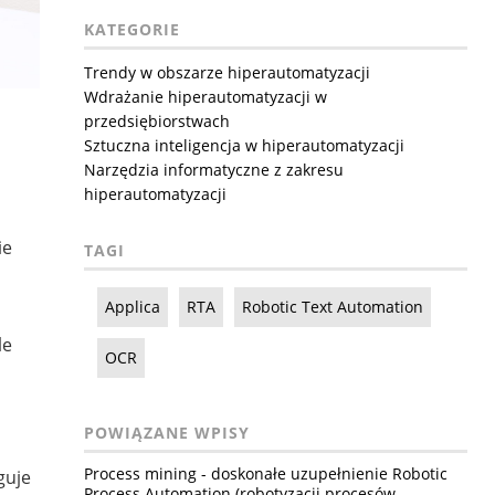
KATEGORIE
Trendy w obszarze hiperautomatyzacji
Wdrażanie hiperautomatyzacji w
przedsiębiorstwach
Sztuczna inteligencja w hiperautomatyzacji
Narzędzia informatyczne z zakresu
hiperautomatyzacji
ie
TAGI
Applica
RTA
Robotic Text Automation
le
OCR
POWIĄZANE WPISY
Process mining - doskonałe uzupełnienie Robotic
guje
Process Automation (robotyzacji procesów