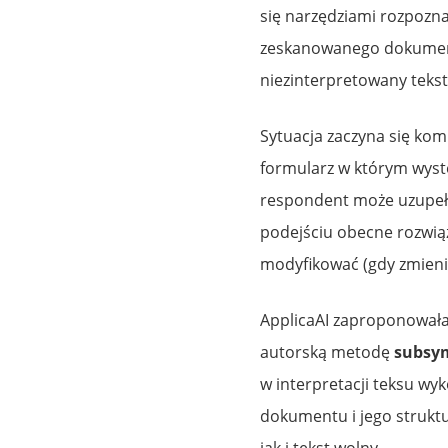
się narzędziami rozpozna
zeskanowanego dokument
niezinterpretowany teks
Sytuacja zaczyna się komp
formularz w którym wystę
respondent może uzupełn
podejściu obecne rozwiąz
modyfikować (gdy zmien
ApplicaAI zaproponowała
autorską metodę
subsy
w interpretacji teksu wyk
dokumentu i jego strukt
jak i tekst wolny.