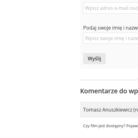
E-
mail
znajomej
Podaj swoje imię i nazw
Osoby
Komentarze do wp
Tomasz Anuszkiewicz (n
Czy film jest dostępny? Pojawi