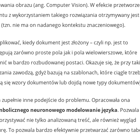
wania obrazu (ang. Computer Vision). W efekcie przetworze
u z wykorzystaniem takiego rozwiązania otrzymywany jest
t (tzn. nie ma on nadanego kontekstu znaczeniowego).
likować, kiedy dokument jest złożony – czyli np. jest to
pują zarówno proste pola jak i pola wielowierszowe, które
ić w bardzo rozbudowanej postaci. Okazuje się, że przy ta
ania zawodzą, gdyż bazują na szablonach, które ciągle trze
ią się wzory dokumentów lub dojdą nowe typy dokumentów)
 zupełnie inne podejście do problemu. Opracowała ona
mbolicznego neuronowego modelowanie języka
. Pozwala
orzystywać nie tylko analizowaną treść, ale również wygląd
urę. To pozwala bardzo efektywnie przetwarzać zarówno tab