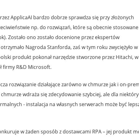
rzez ApplicaAI bardzo dobrze sprawdza się przy złożonych
zeciwieństwie np. do rozwiązań, które są obecnie stosowane
ok). Zostało ono zostało docenione przez ekspertów
 otrzymało Nagroda Stanforda, zaś w tym roku zwyciężyło w
lski produkt pokonał narzędzie stworzone przez Hitachi, w
ał firmy R&D Microsoft.
cza rozwiązanie działające zarówno w chmurze jak i on-pre
 chmurze wdraża się zdecydowanie szybciej, ale dla niektór
ormalnych - instalacja na własnych serwerach może być lep
konkuruje w żaden sposób z dostawcami RPA – jej produkt m