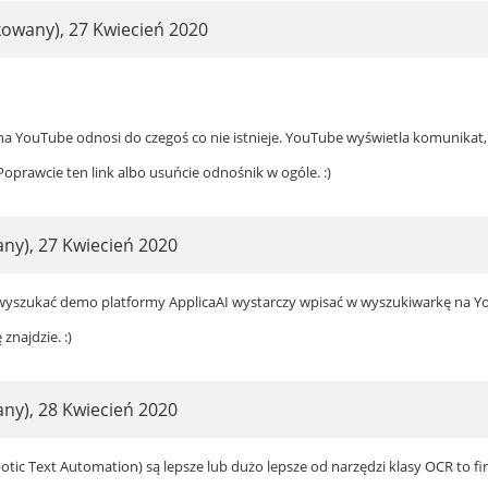
ikowany)
,
27 Kwiecień 2020
 na YouTube odnosi do czegoś co nie istnieje. YouTube wyświetla komunikat, 
Poprawcie ten link albo usuńcie odnośnik w ogóle. :)
any)
,
27 Kwiecień 2020
szukać demo platformy ApplicaAI wystarczy wpisać w wyszukiwarkę na 
znajdzie. :)
any)
,
28 Kwiecień 2020
botic Text Automation) są lepsze lub dużo lepsze od narzędzi klasy OCR to f