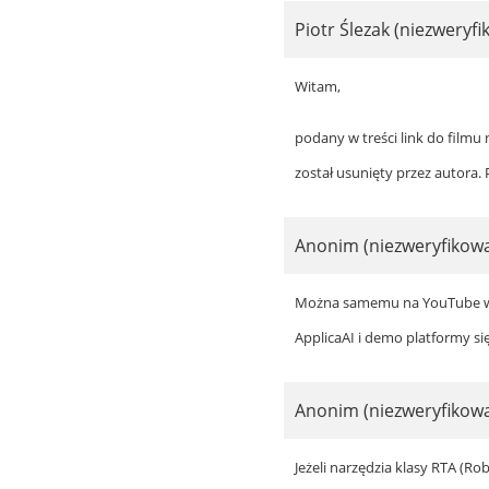
Piotr Ślezak (niezweryf
Witam,
podany w treści link do filmu
został usunięty przez autora. 
Anonim (niezweryfikow
Można samemu na YouTube wy
ApplicaAI i demo platformy się 
Anonim (niezweryfikow
Jeżeli narzędzia klasy RTA (Ro