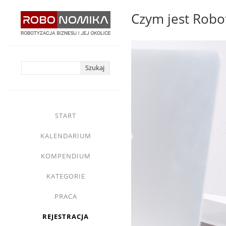
Przejdź
Czym jest Robo
do
treści
yasne
main
START
menu
KALENDARIUM
KOMPENDIUM
KATEGORIE
PRACA
REJESTRACJA