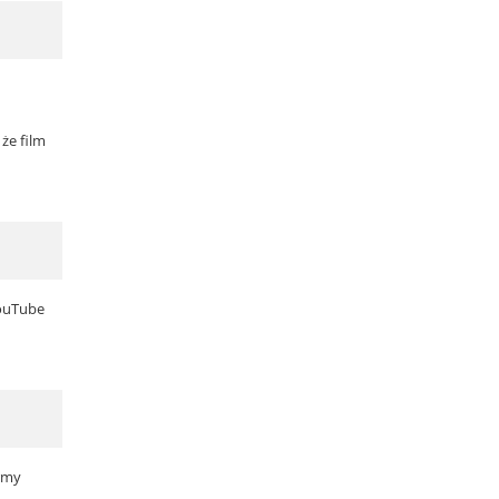
że film
YouTube
irmy