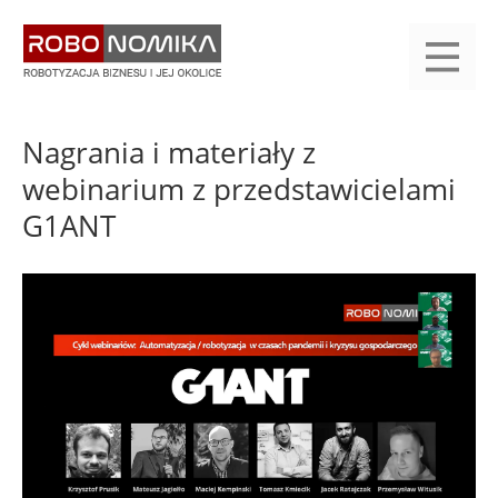
Przejdź
yasne
do
main
treści
menu
KALENDARIUM
KOMPENDIUM
REJESTRACJA
LOGOWANIE
KATEGORIE
WYSZUKAJ
KONTAKT
PRACA
START
Nagrania i materiały z
webinarium z przedstawicielami
G1ANT