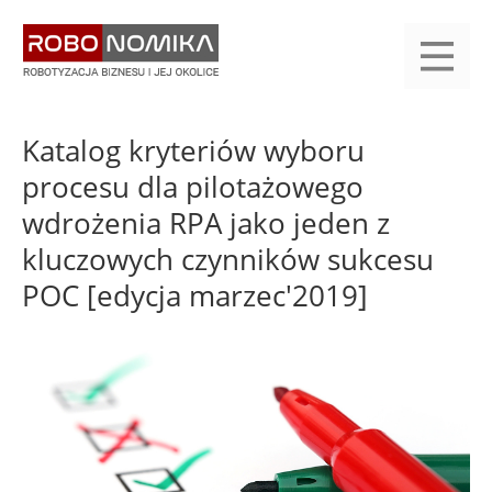
Przejdź
yasne
do
main
treści
menu
KALENDARIUM
KOMPENDIUM
REJESTRACJA
LOGOWANIE
KATEGORIE
WYSZUKAJ
KONTAKT
PRACA
START
Katalog kryteriów wyboru
procesu dla pilotażowego
wdrożenia RPA jako jeden z
kluczowych czynników sukcesu
POC [edycja marzec'2019]