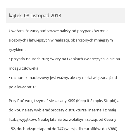
kajtek
,
08 Listopad 2018
Uważam, że zaczynać zawsze należy od przypadków mniej
złożonych i łatwiejszych w realizacji, obarczonych mniejszym
ryzykiem.
• przyszły neurochirurg ćwiczy na tkankach zwierzęcych, a nie na
mózgu człowieka
• rachunek macierzowy jest ważny, ale czy nie łatwiej zacząć od
pola kwadratu?
Przy PoC wolę trzymać się zasady KISS (Keep It Simple, Stupid) a
do PoC należy wybierać procesy o strukturze linearnej i z małą
liczbą wyjątków. Naukę latania też wolałbym zacząć od Cessny
152, dochodząc etapami do 747 (wersja dla eurofilów: do A380)