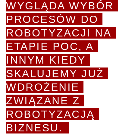
WYGLĄDA WYBÓR 
PROCESÓW DO 
ROBOTYZACJI NA 
ETAPIE POC, A 
INNYM KIEDY 
SKALUJEMY JUŻ 
WDROŻENIE 
ZWIĄZANE Z 
ROBOTYZACJĄ 
BIZNESU.