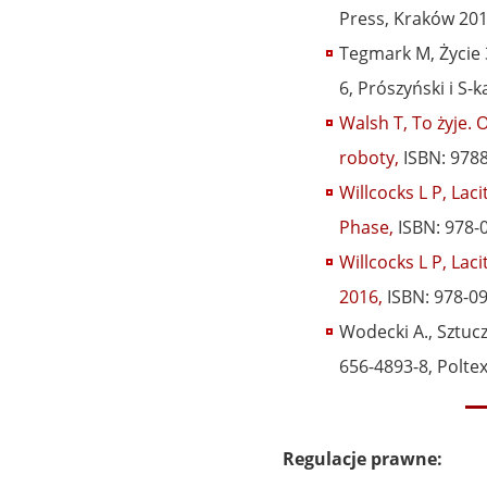
Press, Kraków 2
Tegmark M, Życie 3
6, Prószyński i S-k
Walsh T, To żyje. 
roboty,
ISBN: 978
Willcocks L P, La
Phase,
ISBN: 978-
Willcocks L P, La
2016,
ISBN: 978-09
Wodecki A., Sztucz
656-4893-8, Poltex
Regulacje prawne: