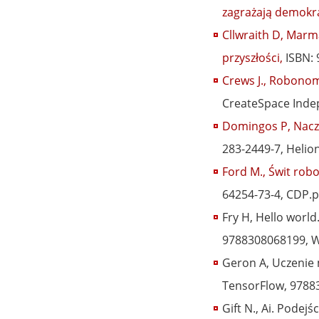
zagrażają demokra
Cllwraith D, Marm
przyszłości,
ISBN: 
Crews J., Robonom
CreateSpace Indep
Domingos P, Nacze
283-2449-7, Helion
Ford M., Świt robo
64254-73-4, CDP.p
Fry H, Hello world
9788308068199, W
Geron A, Uczenie 
TensorFlow, 97883
Gift N., Ai. Podej