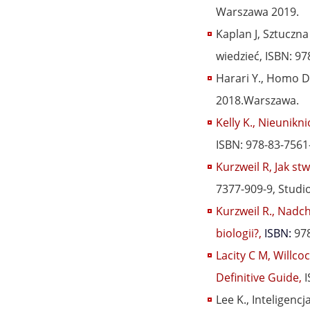
Warszawa 2019.
Kaplan J, Sztuczna
wiedzieć, ISBN: 
Harari Y., Homo D
2018.Warszawa.
Kelly K., Nieunikn
ISBN: 978-83-7561
Kurzweil R, Jak st
7377-909-9, Studio
Kurzweil R., Nadc
biologii?,
ISBN:
97
Lacity C M, Willco
Definitive Guide,
I
Lee K., Inteligenc