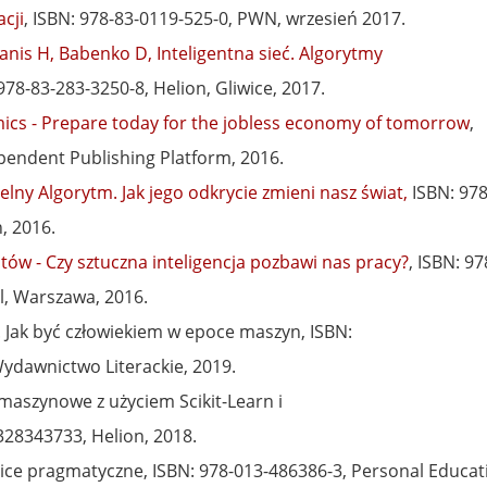
cji
, ISBN: 978-83-0119-525-0, PWN, wrzesień 2017.
anis H, Babenko D, Inteligentna sieć. Algorytmy
978-83-283-3250-8, Helion, Gliwice, 2017.
ics - Prepare today for the jobless economy of tomorrow
,
endent Publishing Platform, 2016.
lny Algorytm. Jak jego odkrycie zmieni nasz świat,
ISBN: 978
, 2016.
tów - Czy sztuczna inteligencja pozbawi nas pracy?
, ISBN: 97
l, Warszawa, 2016.
. Jak być człowiekiem w epoce maszyn, ISBN:
ydawnictwo Literackie, 2019.
maszynowe z użyciem Scikit-Learn i
28343733, Helion, 2018.
ścice pragmatyczne, ISBN: 978-013-486386-3, Personal Educat