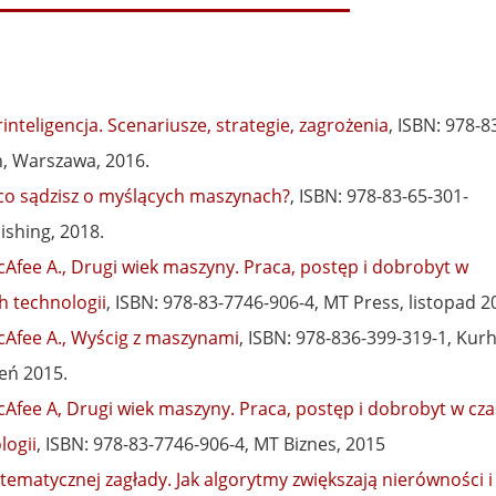
nteligencja. Scenariusze, strategie, zagrożenia
, ISBN: 978-8
n, Warszawa, 2016.
 co sądzisz o myślących maszynach?
, ISBN: 978-83-65-301-
ishing, 2018.
cAfee A., Drugi wiek maszyny. Praca, postęp i dobrobyt w
h technologii
, ISBN: 978-83-7746-906-4, MT Press, listopad 2
cAfee A.,
Wyścig z maszynami
,
ISBN:
978-836-399-319-1
,
Kur
eń 2015.
McAfee A, Drugi wiek maszyny. Praca, postęp i dobrobyt w cz
logii
, ISBN: 978-83-7746-906-4, MT Biznes, 2015
tematycznej zagłady. Jak algorytmy zwiększają nierówności i