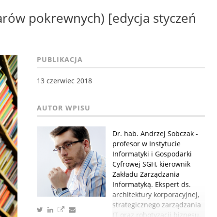
arów pokrewnych) [edycja styczeń
PUBLIKACJA
13 czerwiec 2018
Dr. hab. Andrzej Sobczak -
profesor w Instytucie
Informatyki i Gospodarki
Cyfrowej SGH, kierownik
Zakładu Zarządzania
Informatyką. Ekspert ds.
architektury korporacyjnej,
strategicznego zarządzania
IT oraz robotyzacji biznesu.