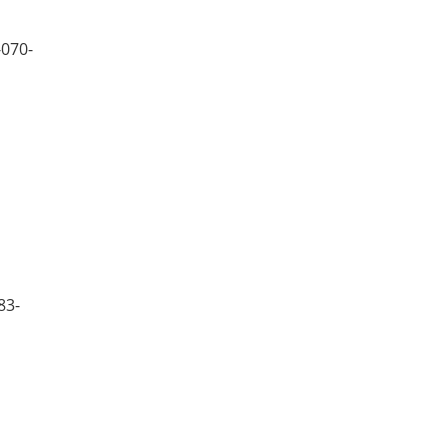
-070-
83-