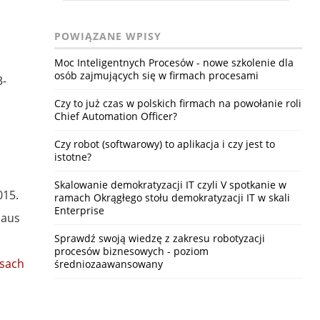
POWIĄZANE WPISY
Moc Inteligentnych Procesów - nowe szkolenie dla
osób zajmujących się w firmach procesami
3-
Czy to już czas w polskich firmach na powołanie roli
Chief Automation Officer?
Czy robot (softwarowy) to aplikacja i czy jest to
istotne?
Skalowanie demokratyzacji IT czyli V spotkanie w
015.
ramach Okrągłego stołu demokratyzacji IT w skali
Enterprise
haus
Sprawdź swoją wiedzę z zakresu robotyzacji
procesów biznesowych - poziom
asach
średniozaawansowany