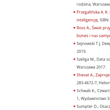
rodzina, Warszaw
Przegalińska A. K.
inteligencję,
ISBN: 
Ross A., Świat prz
biznes i nas samy
Sejnowski T J, Dee
2019.
Szeliga M., Data 
Warszawa 2017.
Shevat A., Zaproj
283-4672-7, Helio
Schwab K., Czwart
1, Wydawnictwo S
Sumpter D., Osacz