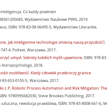
 inteligencja. Co każdy powinien
9788301205683, Wydawnictwo Naukowe PWN, 2019.
eus, ISBN: 978-83-08-06495-5, Wydawnictwo Literackie,
ione. Jak inteligentne technologie zmienią naszą przyszłość?
,
-747-4, Poltext, Warszawa, 2017.
worzyć umysł. Sekrety ludzkich myśli ujawnione,
ISBN: 978-83
 Astropsychologii, 2018.
hodzi osobliwość. Kiedy człowiek przekroczy granice
8-83-653-0105-5
Warszawa,
2017.
,
cks L P, Robotic Process Automation and Risk Mitigation: Th
SBN: 9780995682030, Steve Brookes Publishing, 2017.
ja sztuczna, rewolucja prawdziwa, ISBN: 978-83-8008-661-6, 