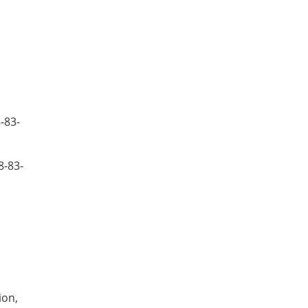
-83-
8-83-
ion,