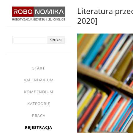
Przejdź
Literatura prz
do
2020]
treści
yasne
main
START
menu
KALENDARIUM
KOMPENDIUM
KATEGORIE
PRACA
REJESTRACJA