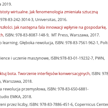
a 2019.
 Istoty wirtualne. Jak fenomenologia zmieniała sztuczną
978-83-242-3014-3, Universitas, 2016.
yszłości. Jak następna fala innowacji wpłynie na gospodarkę,
ch
, ISBN: 978-83-8087-148-9, MT Press, Warszawa, 2017.
p learning. Głęboka rewolucja, ISBN: 978-83-7561-962-1, Polt
science i uczenie maszynowe, ISBN:978-83-01-19232-7, PWN,
ektuj bota. Tworzenie interfejsów konwersacyjnych,
ISBN: 978
n, Warszawa, 2018.
a rewolucja przemysłowa, ISBN: 978-83-650-6881-
tudio EMKA, 2018.
eni przez liczby, ISBN: 978-83-7886-451-6, Copernicus Cente