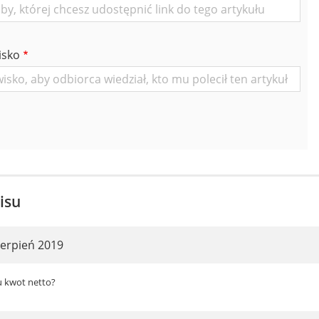
isko
isu
ierpień 2019
u kwot netto?