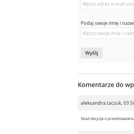
E-
mail
znajomej
Podaj swoje imię i nazw
Osoby
Komentarze do wp
aleksandra.taczuk
,
03 S
Skad decyzja o przedstawiani