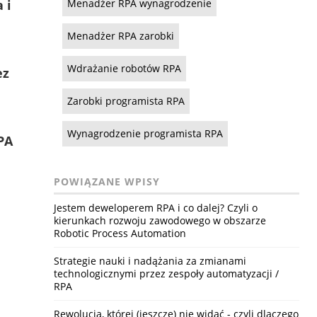
Menadżer RPA wynagrodzenie
 i
Menadżer RPA zarobki
Wdrażanie robotów RPA
ez
Zarobki programista RPA
Wynagrodzenie programista RPA
PA
POWIĄZANE WPISY
Jestem deweloperem RPA i co dalej? Czyli o
kierunkach rozwoju zawodowego w obszarze
Robotic Process Automation
Strategie nauki i nadążania za zmianami
technologicznymi przez zespoły automatyzacji /
RPA
Rewolucja, której (jeszcze) nie widać - czyli dlaczego