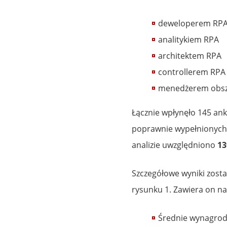
deweloperem RP
analitykiem RPA
architektem RPA
controllerem RPA
menedżerem obsz
Łącznie wpłynęło 145 ankie
poprawnie wypełnionych 
analizie uwzględniono
13
Szczegółowe wyniki zost
rysunku 1. Zawiera on na
Średnie wynagrodz