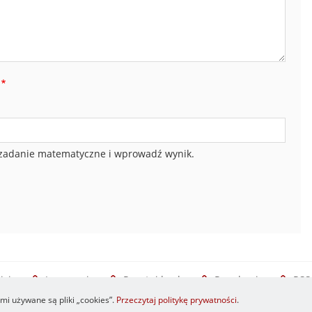
zadanie matematyczne i wprowadź wynik.
isie
Logowanie
Resetuj hasło
Regulamin
RSS
i używane są pliki „cookies”.
Przeczytaj politykę prywatności
.