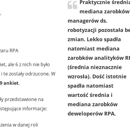
Praktycznie średnia
mediana zarobków
A
managerów ds.
robotyzacji pozostała b
zmian. Lekko spadła
natomiast mediana
aru RPA
zarobków analityków R
t, ale 6 z nich nie było
(średnia nieznacznie
i te zostały odrzucone. W
wzrosła). Dość istotnie
9 ankiet
.
spadła natomiast
wartość średnia i
ały przedstawione na
mediana zarobków
stępujące informacje:
deweloperów RPA.
enia w danej roli