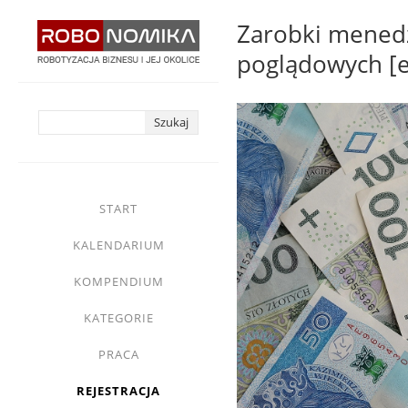
Przejdź
Zarobki menedż
do
poglądowych [e
treści
yasne
main
START
menu
KALENDARIUM
KOMPENDIUM
KATEGORIE
PRACA
REJESTRACJA