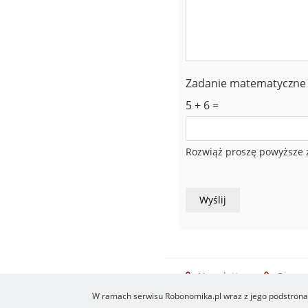
Zadanie matematyczne
5 + 6 =
Rozwiąż proszę powyższe 
Newsletter
O serw
Footer
W ramach serwisu Robonomika.pl wraz z jego podstronam
menu