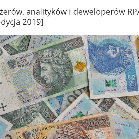
erów, analityków i deweloperów RPA
dycja 2019]