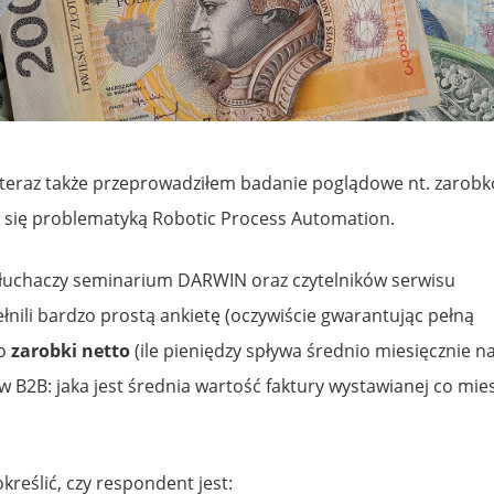
, teraz także przeprowadziłem badanie poglądowe nt. zarob
h się problematyką Robotic Process Automation.
łuchaczy seminarium DARWIN oraz czytelników serwisu
nili bardzo prostą ankietę (oczywiście gwarantując pełną
 o
zarobki netto
(ile pieniędzy spływa średnio miesięcznie n
B2B: jaka jest średnia wartość faktury wystawianej co mies
eślić, czy respondent jest: